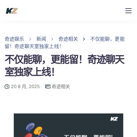
奇迹娱乐
新闻
奇迹相关
不仅能聊，更能
留！奇迹聊天室独家上线！
不仅能聊，更能留！奇迹聊天
室独家上线！
20 8 月, 2025
奇迹相关