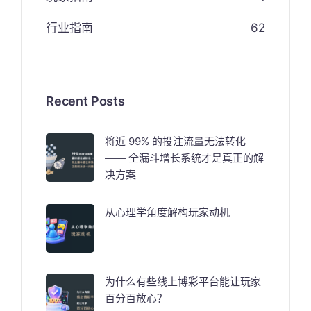
行业指南
62
Recent Posts
将近 99% 的投注流量无法转化
—— 全漏斗增长系统才是真正的解
决方案
从心理学角度解构玩家动机
为什么有些线上博彩平台能让玩家
百分百放心？