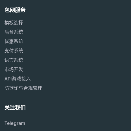
包网服务
模板选择
后台系统
优惠系统
支付系统
语言系统
市场开发
API游戏接入
防欺诈与合规管理
关注我们
Telegram