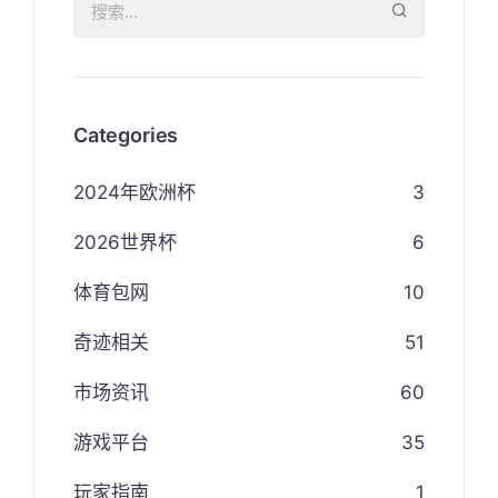
Categories
2024年欧洲杯
3
2026世界杯
6
体育包网
10
奇迹相关
51
市场资讯
60
游戏平台
35
玩家指南
1