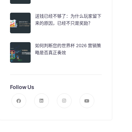
送钱已经不够了：为什么玩家留下
来的原因，已经不只是奖励？
如何判断您的世界杯 2026 营销策
略是否真正奏效
Follow Us