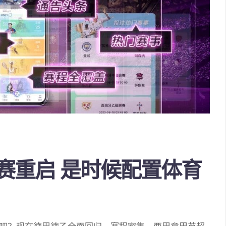
赛重启 是时候配置体育