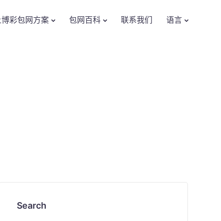
上博彩包网方案
包网百科
联系我们
语言
Search