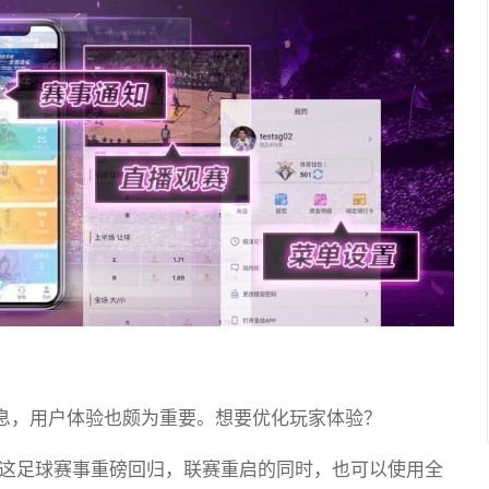
息，用户体验也颇为重要。
想要优化玩家体验？
在这足球赛事重磅回归，联赛重启的同时，也可以使用全