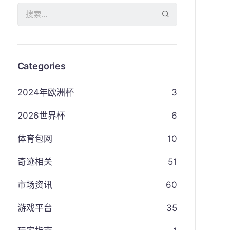
Categories
2024年欧洲杯
3
2026世界杯
6
体育包网
10
奇迹相关
51
市场资讯
60
游戏平台
35