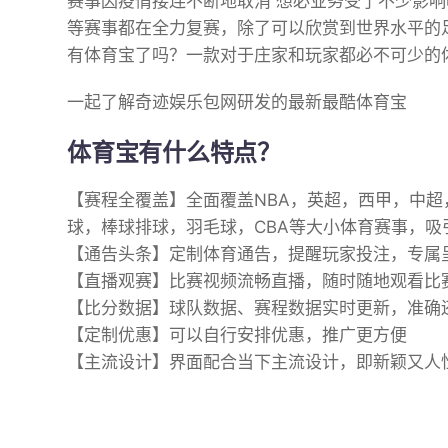
赛事因疫情接连不断地取消 想必业务受了不少影响
等赛事都在全力复赛，除了可以欣赏到世界水平的
有体育宝了吗？
一款对于庄家和玩家都必不可少的体
一起了解奇迹娱乐包网研发的最新最酷体育宝
体育宝有什么特点？
【赛程全覆盖】
全面覆盖NBA，英超，西甲，中
球，棒球排球，羽毛球，CBA等大小体育赛事，吸
【通告头条】
定制体育通告，提醒玩家投注，专属
【直播观赛】
比赛视频流畅直播，随时随地观看比
【比分数据】
球队数据、赛程数据实时更新，准确
【定制优惠】
可以自行安排优惠，推广更方便
【主流设计】
界面配合当下主流设计，即新颖又人