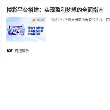
博彩平台搭建：实现盈利梦想的全面指南
博彩行业正焕发出前所未有的活力！在
奇迹娱乐