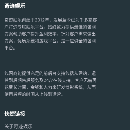
奇迹娱乐
奇迹娱乐创建于2012年，发展至今已为千多家客
户打造专属娱乐平台。始终致力提供最佳的
包网
方案
帮助客户提升盈利效率。针对客户需求做出
方案，优质系统和游戏平台，是一应俱全的
包网
平台。
包网商能提供充足的前后台支持包括从建站，运
营到后期售后服务及24/7在线支持。客户无需再
花费长时间，金钱和人力来研发博彩系统，从而
使用最短的时间从上线到运营。
快捷链接
关于奇迹娱乐