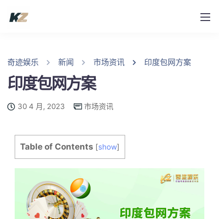
奇迹娱乐
新闻
市场资讯
印度包网方案
印度包网方案
30 4 月, 2023
市场资讯
Table of Contents
[
show
]