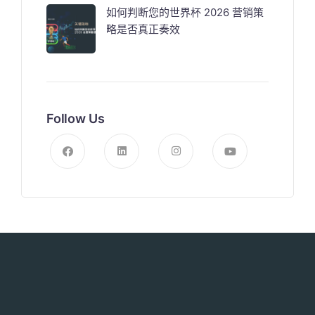
如何判断您的世界杯 2026 营销策
略是否真正奏效
Follow Us