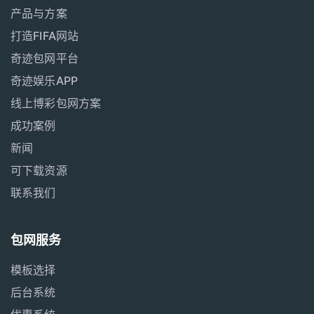
产品与方案
打造FIFA网站
奇迹包网平台
奇迹娱乐APP
线上博彩包网方案
成功案例
新闻
可下载资源
联系我们
包网服务
模板选择
后台系统