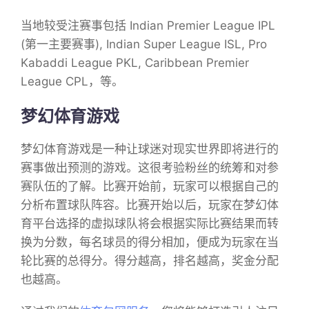
当地较受注赛事包括 Indian Premier League IPL
(第一主要赛事), Indian Super League ISL, Pro
Kabaddi League PKL, Caribbean Premier
League CPL，等。
梦幻体育游戏
梦幻体育游戏是一种让球迷对现实世界即将进行的
赛事做出预测的游戏。这很考验粉丝的统筹和对参
赛队伍的了解。比赛开始前，玩家可以根据自己的
分析布置球队阵容。比赛开始以后，玩家在梦幻体
育平台选择的虚拟球队将会根据实际比赛结果而转
换为分数，每名球员的得分相加，便成为玩家在当
轮比赛的总得分。得分越高，排名越高，奖金分配
也越高。