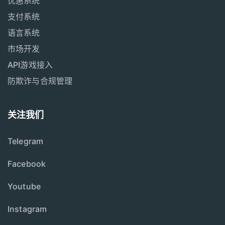
优惠系统
支付系统
语言系统
市场开发
API游戏接入
防欺诈与合规管理
关注我们
Telegram
Facebook
Youtube
Instagram