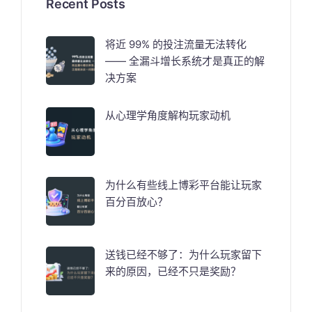
Recent Posts
将近 99% 的投注流量无法转化
—— 全漏斗增长系统才是真正的解
决方案
从心理学角度解构玩家动机
为什么有些线上博彩平台能让玩家
百分百放心？
送钱已经不够了：为什么玩家留下
来的原因，已经不只是奖励？