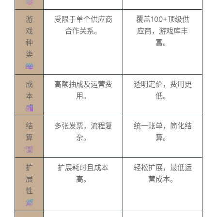
游
受限于单个供应商
覆盖100+顶级供
戏
合作关系。
应商，游戏库丰
种
富。
类
成
高额抽成及运营费
透明定价，费用更
本
用。
低。
结
多张发票，流程复
统一账单，简化结
算
杂。
算。
扩
扩展耗时且成本
轻松扩展，最低运
展
高。
营成本。
性