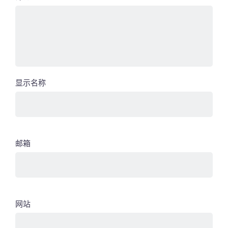
显示名称
邮箱
网站