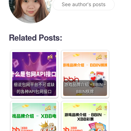
See author's posts
Related Posts:
细说包网平台不可或缺
游戏品牌介绍 – BBIN –
的各种API包网接口
BBIN棋牌