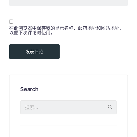
在此浏览器中保存我的显示名称、邮箱地址和网站地址，
以便下次评论时使用。
Search