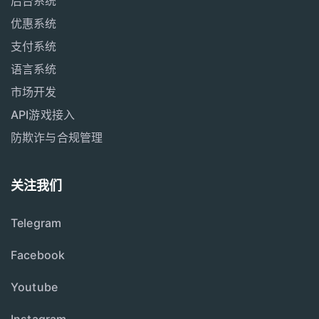
后台系统
优惠系统
支付系统
语言系统
市场开发
API游戏接入
防欺诈与合规管理
关注我们
Telegram
Facebook
Youtube
Instagram