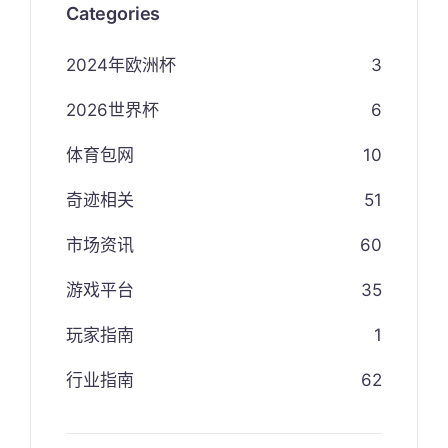
Categories
2024年欧洲杯
3
2026世界杯
6
体育包网
10
奇迹相关
51
市场资讯
60
游戏平台
35
玩家指南
1
行业指南
62