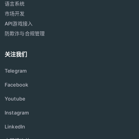
语言系统
市场开发
API游戏接入
防欺诈与合规管理
关注我们
Telegram
Facebook
Youtube
Instagram
LinkedIn