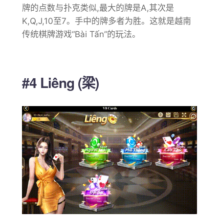
牌的点数与扑克类似,最大的牌是A,其次是
K,Q,J,10至7。手中的牌多者为胜。这就是越南
传统棋牌游戏“Bài Tấn”的玩法。
#4 Liêng (梁)