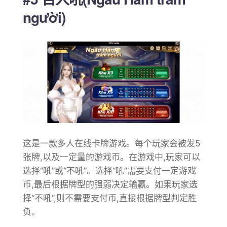
người)
这是一款多人在线卡牌游戏。每个玩家会被发5
张牌,以及一定量的游戏币。在游戏中,玩家可以
选择“吼”或“不吼”。选择“吼”需要支付一定游戏
币,最后根据牌型的强弱决定输赢。如果玩家选
择“不吼”,则不需要支付币,直接根据牌型判定胜
负。