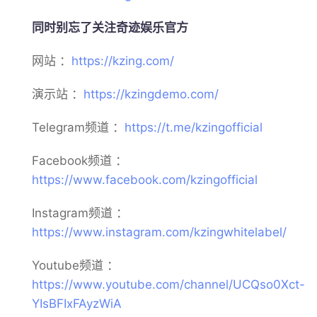
同时别忘了关注奇迹娱乐官方
网站 ：
https://kzing.com/
演示站 ：
https://kzingdemo.com/
Telegram频道 ：
https://t.me/kzingofficial
Facebook频道 ：
https://www.facebook.com/kzingofficial
Instagram频道 ：
https://www.instagram.com/kzingwhitelabel/
Youtube频道 ：
https://www.youtube.com/channel/UCQso0Xct-
YIsBFIxFAyzWiA