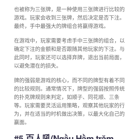
也被称为三张牌，是一种使用三张牌进行比较的
游戏。玩家会收到三张牌，然后决定是否下注。
最终，手中最强大的牌组合将赢得游戏。
在游戏中，玩家需要考虑手中三张牌的组合，以
确定下注的金额和是否跟随其他玩家的下注。与
此同时，玩家还可以选择弃牌，退出当前局面，
以避免潜在的损失。
牌的强弱是游戏的核心，而不同的牌型有着不同
的比较规则。通常情况下，牌型的强弱按照传统
的扑克牌规则来判定，如顺子、同花顺、三条
等。玩家需要灵活运用策略，观察其他玩家的行
为，并在适当的时机做出决策，以最大化自己的
赢面。
#5 百人吼(Ngầu Hầm trăm