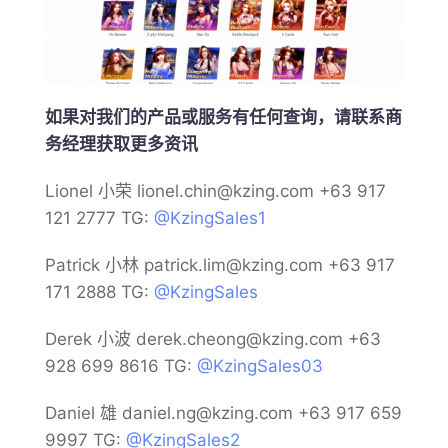
如果对我们的产品或服务有任何查询，请联系商
务经理获取更多资讯
Lionel 小荣 lionel.chin@kzing.com +63 917
121 2777 TG:
@KzingSales1
Patrick 小林 patrick.lim@kzing.com +63 917
171 2888 TG:
@KzingSales
Derek 小波 derek.cheong@kzing.com +63
928 699 8616 TG:
@KzingSales03
Daniel 雄 daniel.ng@kzing.com +63 917 659
9997 TG:
@KzingSales2