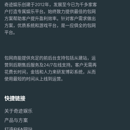
奇迹娱乐创建于2012年，发展至今已为千多家客
户打造专属娱乐平台。始终致力提供最佳的
包网
方案
帮助客户提升盈利效率。针对客户需求做出
方案，优质系统和游戏平台，是一应俱全的
包网
平台。
包网商能提供充足的前后台支持包括从建站，运
营到后期售后服务及24/7在线支持。客户无需再
花费长时间，金钱和人力来研发博彩系统，从而
使用最短的时间从上线到运营。
快捷链接
关于奇迹娱乐
产品与方案
打造FIFA网站