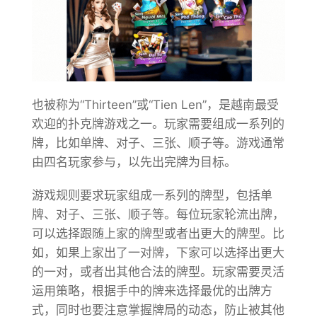
也被称为“Thirteen”或“Tien Len”，是越南最受
欢迎的扑克牌游戏之一。玩家需要组成一系列的
牌，比如单牌、对子、三张、顺子等。游戏通常
由四名玩家参与，以先出完牌为目标。
游戏规则要求玩家组成一系列的牌型，包括单
牌、对子、三张、顺子等。每位玩家轮流出牌，
可以选择跟随上家的牌型或者出更大的牌型。比
如，如果上家出了一对牌，下家可以选择出更大
的一对，或者出其他合法的牌型。玩家需要灵活
运用策略，根据手中的牌来选择最优的出牌方
式，同时也要注意掌握牌局的动态，防止被其他