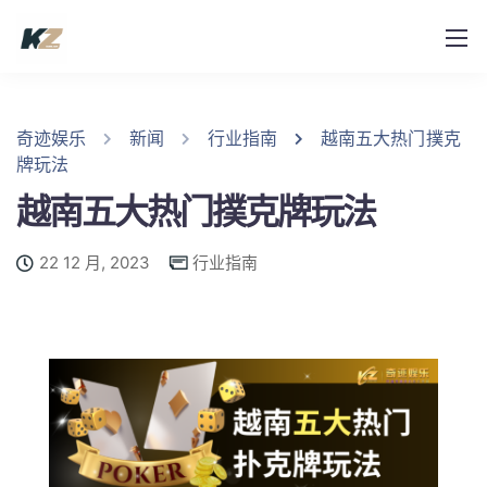
奇迹娱乐
新闻
行业指南
越南五大热门撲克
牌玩法
越南五大热门撲克牌玩法
22 12 月, 2023
行业指南