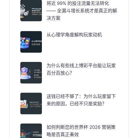
将近 99% 的投注流量无法转化
—— 全漏斗增长系统才是真正的解
决方案
从心理学角度解构玩家动机
为什么有些线上博彩平台能让玩家
百分百放心？
送钱已经不够了：为什么玩家留下
来的原因，已经不只是奖励？
如何判断您的世界杯 2026 营销策
略是否真正奏效