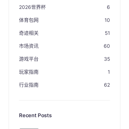
2026世界杯
6
体育包网
10
奇迹相关
51
市场资讯
60
游戏平台
35
玩家指南
1
行业指南
62
Recent Posts