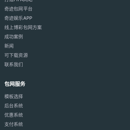
奇迹包网平台
奇迹娱乐APP
线上博彩包网方案
成功案例
新闻
可下载资源
联系我们
包网服务
模板选择
后台系统
优惠系统
支付系统