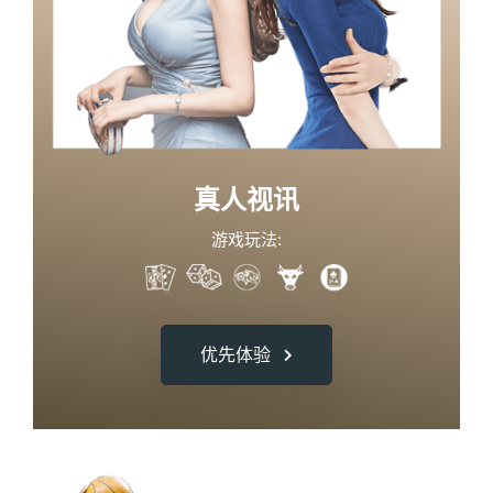
真人视讯
游戏玩法:
优先体验