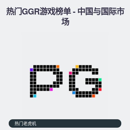
热门GGR游戏榜单 - 中国与国际市
场
热门老虎机