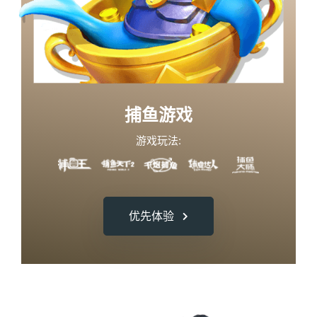
捕鱼游戏
游戏玩法:
优先体验