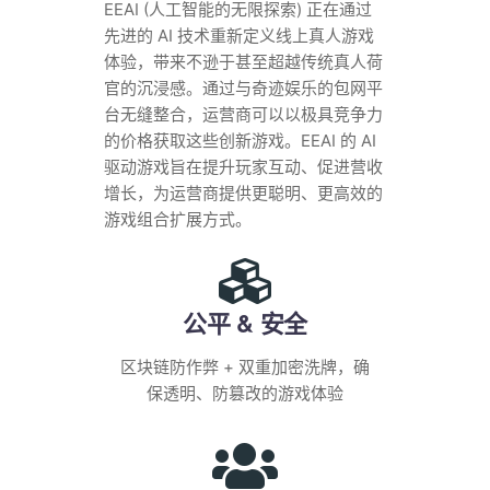
EEAI (人工智能的无限探索) 正在通过
先进的 AI 技术重新定义线上真人游戏
体验，带来不逊于甚至超越传统真人荷
官的沉浸感。通过与奇迹娱乐的包网平
台无缝整合，运营商可以以极具竞争力
的价格获取这些创新游戏。EEAI 的 AI
驱动游戏旨在提升玩家互动、促进营收
增长，为运营商提供更聪明、更高效的
游戏组合扩展方式。
公平 & 安全
区块链防作弊 + 双重加密洗牌，确
保透明、防篡改的游戏体验