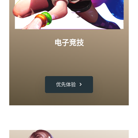
电子竞技
优先体验