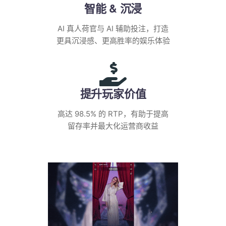
智能 & 沉浸
AI 真人荷官与 AI 辅助投注，打造
更具沉浸感、更高胜率的娱乐体验
提升玩家价值
高达 98.5% 的 RTP，有助于提高
留存率并最大化运营商收益