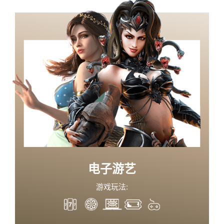
电子游艺
游戏玩法: