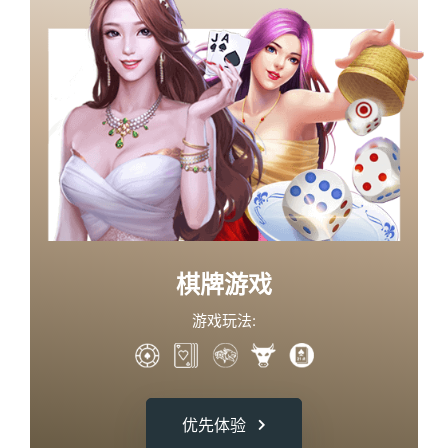
棋牌游戏
游戏玩法:
优先体验