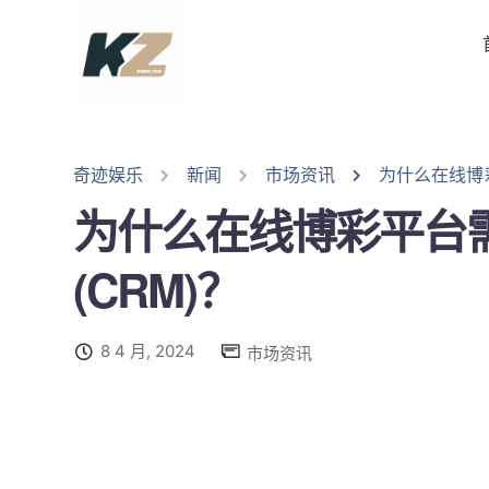
奇迹娱乐
新闻
市场资讯
为什么在线博
为什么在线博彩平台
(CRM)？
8 4 月, 2024
市场资讯