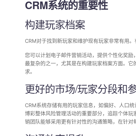
CRM系统的重要性
构建玩家档案
CRM对于找到新玩家和维护现有玩家非常有用
您可以计划电子邮件营销活动，提供个性化奖励
最复杂的之一，尤其是在构建玩家档案方面。它
求。
更好的市场/玩家分段和
CRM系统存储有用的玩家信息，如偏好、人口统
博彩整体风险管理活动的重要部分，追踪个体玩
销团队能够采用更有针对性的沟通策略，在针对