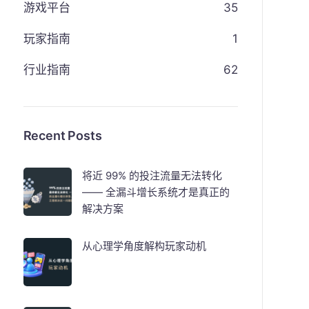
游戏平台
35
玩家指南
1
行业指南
62
Recent Posts
将近 99% 的投注流量无法转化
—— 全漏斗增长系统才是真正的
解决方案
从心理学角度解构玩家动机