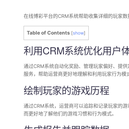
在线博彩平台的CRM系统帮助收集详细的玩家
Table of Contents
[
show
]
利用CRM系统优化用户
通过CRM系统自动化奖励、管理玩家偏好、提
服务，帮助运营商更好地理解和利用玩家行为模
绘制玩家的游戏历程
通过CRM系统，运营商可以追踪和记录玩家的
而更好地了解他们的游戏习惯和行为模式。