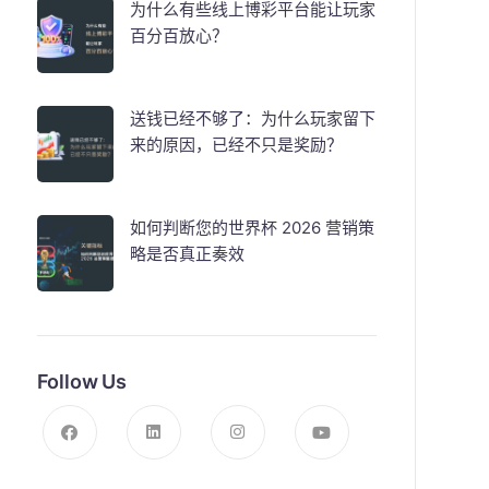
为什么有些线上博彩平台能让玩家
百分百放心？
送钱已经不够了：为什么玩家留下
来的原因，已经不只是奖励？
如何判断您的世界杯 2026 营销策
略是否真正奏效
Follow Us