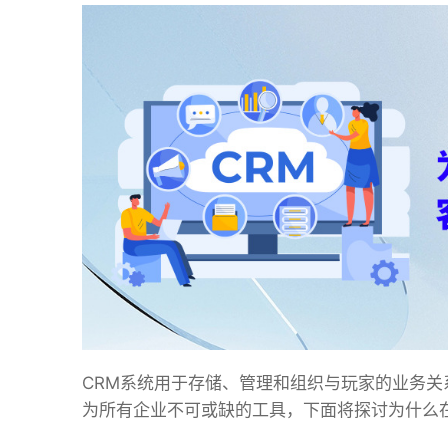
CRM系统用于存储、管理和组织与玩家的业务
为所有企业不可或缺的工具，下面将探讨为什么在