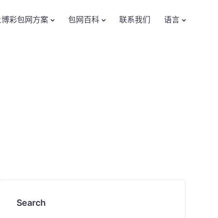
上博彩包网方案
包网百科
联系我们
语言
Search