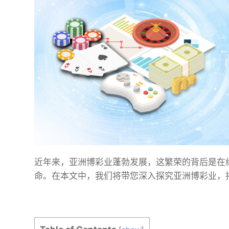
近年来，亚洲博彩业蓬勃发展，这繁荣的背后是在
命。在本文中，我们将带您深入探究亚洲博彩业，