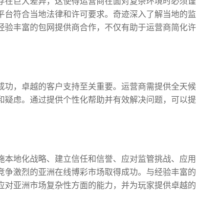
存在巨大差异，这使得运营商在面对复杂环境时必须谨
平台符合当地法律和许可要求。奇迹深入了解当地的监
经验丰富的包网提供商合作，不仅有助于运营商简化许
成功，卓越的客户支持至关重要。运营商需提供全天候
和疑虑。通过提供个性化帮助并有效解决问题，可以提
施本地化战略、建立信任和信誉、应对监管挑战、应用
竞争激烈的亚洲在线博彩市场取得成功。与经验丰富的
应对亚洲市场复杂性方面的能力，并为玩家提供卓越的