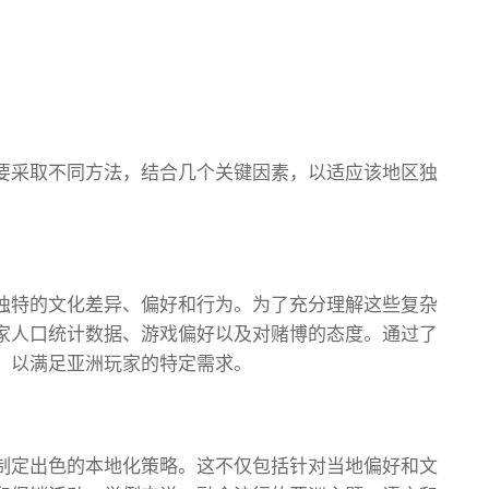
要采取不同方法，结合几个关键因素，以适应该地区独
独特的文化差异、偏好和行为。为了充分理解这些复杂
家人口统计数据、游戏偏好以及对赌博的态度。通过了
，以满足亚洲玩家的特定需求。
制定出色的本地化策略。这不仅包括针对当地偏好和文