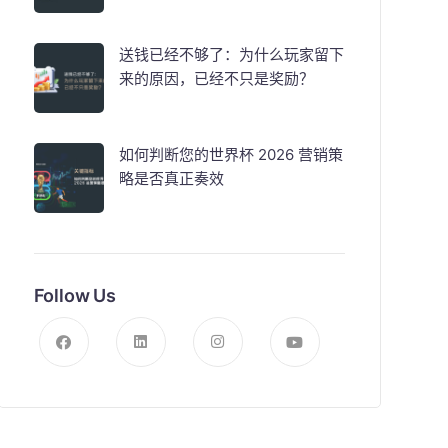
送钱已经不够了：为什么玩家留下
来的原因，已经不只是奖励？
如何判断您的世界杯 2026 营销策
略是否真正奏效
Follow Us