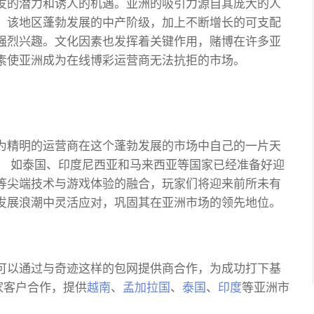
发的潜力和诱人的机遇。亚洲的吸引力源自其庞大的人
，该地区蓬勃发展的中产阶级，加上不断增长的可支配
强烈兴趣。文化因素也发挥着关键作用，赌博在许多亚
素使亚洲成为在线博彩运营商无法抗拒的市场。
为精明的运营商在这个蓬勃发展的市场中自己的一片天
， 如泰国、印度尼西亚和马来西亚等国家已经准备好迎
等尖端技术与游戏体验的融合，玩家们将迎来前所未有
发展浪潮中灵活应对，巩固其在亚洲市场的领先地位。
可以通过与奇迹这样的包网提供商合作，为成功打下基
家客户合作，提供
越南
、
孟加拉国
、
泰国
、
印度
等亚洲市