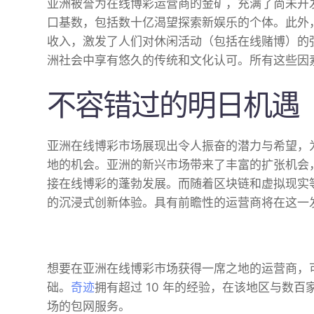
亚洲被誉为在线博彩运营商的金矿，充满了尚未开
口基数，包括数十亿渴望探索新娱乐的个体。此外
收入，激发了人们对休闲活动（包括在线赌博）的
洲社会中享有悠久的传统和文化认可。所有这些因
不容错过的明日机遇
亚洲在线博彩市场展现出令人振奋的潜力与希望，
地的机会。亚洲的新兴市场带来了丰富的扩张机会
接在线博彩的蓬勃发展。而随着区块链和虚拟现实
的沉浸式创新体验。具有前瞻性的运营商将在这一
想要在亚洲在线博彩市场获得一席之地的运营商，
础。
奇迹
拥有超过 10 年的经验，在该地区与数百
场的包网服务。