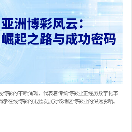
线博彩的不断涌现，代表着传统博彩业正经历数字化革
揭示在线博彩的迅猛发展对该地区博彩业的深远影响。