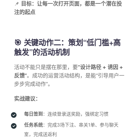
📌
目标：让每一次打开页面，都是一个潜在投
注的起点
🎯 关键动作二：策划“低门槛+高
触发”的活动机制
活动不能只是摆在那里，要
“设计路径 + 诱因 +
反馈”
。成功的运营活动结构，是能“引导用户一
步步完成动作”。
实战建议：
每日签到
：连续登录送奖励，强绑定习惯
任务系统
：完成3场下注、串关1单、参与聊天
室，完成送返利