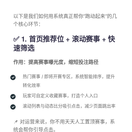
以下是我们如何用系统真正帮你“跑动起来”的几
个核心环节：
✅ 1. 首页推荐位 + 滚动赛事 + 快
速筛选
作用：提高赛事曝光度，缩短投注路径
热门赛事 / 即将开赛专区，系统智能排序，提升
转化效率
玩家可自定义收藏赛事，打造个人入口
滚动列表与动态比分吸引点击，减少页面跳出率
📌 对运营来说，你不用天天人工置顶赛事，系
统会帮你引导点击。