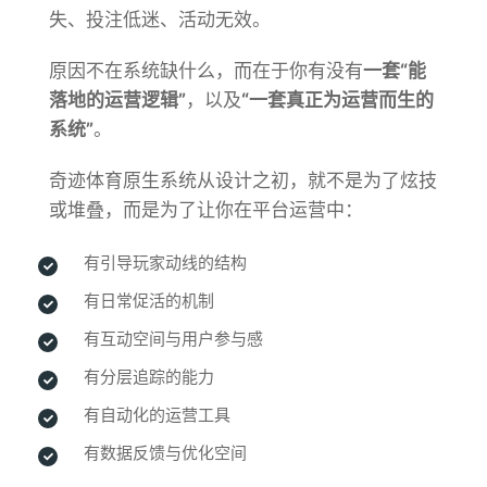
失、投注低迷、活动无效。
原因不在系统缺什么，而在于你有没有
一套“能
落地的运营逻辑”
，以及
“一套真正为运营而生的
系统”
。
奇迹体育原生系统从设计之初，就不是为了炫技
或堆叠，而是为了让你在平台运营中：
有引导玩家动线的结构
有日常促活的机制
有互动空间与用户参与感
有分层追踪的能力
有自动化的运营工具
有数据反馈与优化空间