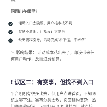
动。
问题出在哪里？
活动入口太隐蔽，用户根本找不到
奖励不清晰，门槛设计太复杂
缺乏流程引导，活动变成“看不懂，不想点”
📉
影响结果：
活动成本花出去了，却没带来任
何用户动作，反而浪费预算。
❗ 误区二：有赛事，但找不到入口
平台明明有很多比赛，但用户点进首页，不知道
该去哪下注。赛事分类太散，页面结构复杂，热
门赛事藏得深，玩家打开 3 秒没找到，就直接