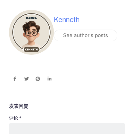
Kenneth
See author's posts
发表回复
评论
*