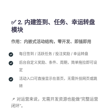
✅ 2. 内建签到、任务、幸运转盘
模块
作用：内嵌式活动结构，零开发、即插即用
每日签到 / 活跃任务 / 投注奖励 / 幸运转盘
后台自定义奖励、条件、周期，简单拖拉即可设
定
活动入口可直接显示在首页，无需外挂网页或跳
转
📌 对运营来说，无需开发资源也能做“完整运营
闭环”。