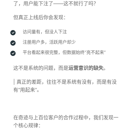
了，用户能下注了——这不就行了吗？
但真正上线后你会发现：
访问量有，但没人下注
注册用户多，活跃用户却少
平台看起来很完整，但数据始终“亮不起来”
这不是系统的问题，而是
运营意识的缺失
。
| 真正的差距，往往不是系统有没有，而是有没
有“用起来”。
在奇迹与上百位客户的合作过程中，我们发现一
个核心规律：