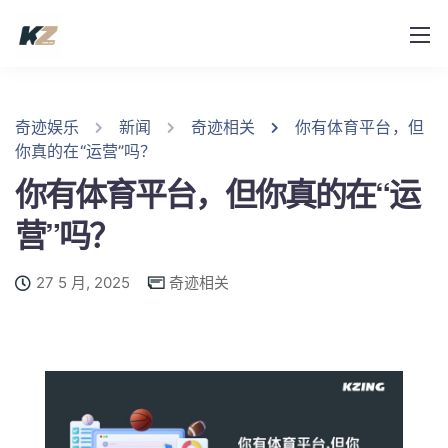
奇迹娱乐
新闻
奇迹相关
你有体育平台，但
你真的在“运营”吗？
你有体育平台，但你真的在“运
营”吗？
27 5 月, 2025
奇迹相关