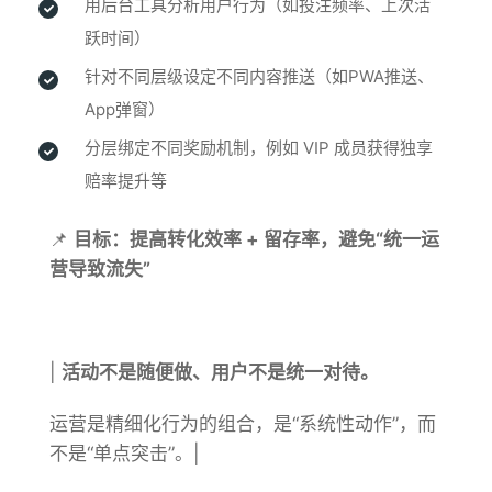
用后台工具分析用户行为（如投注频率、上次活
跃时间）
针对不同层级设定不同内容推送（如PWA推送、
App弹窗）
分层绑定不同奖励机制，例如 VIP 成员获得独享
赔率提升等
📌
目标：提高转化效率 + 留存率，避免“统一运
营导致流失”
|
活动不是随便做、用户不是统一对待。
运营是精细化行为的组合，是“系统性动作”，而
不是“单点突击”。|