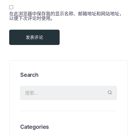
在此浏览器中保存我的显示名称、邮箱地址和网站地址，
以便下次评论时使用。
Search
Categories