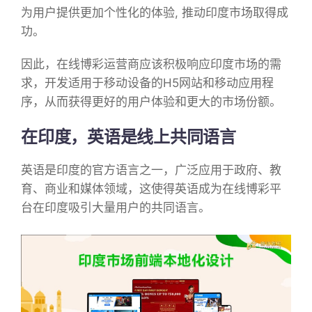
为用户提供更加个性化的体验, 推动印度市场取得成
功。
因此，在线博彩运营商应该积极响应印度市场的需
求，开发适用于移动设备的H5网站和移动应用程
序，从而获得更好的用户体验和更大的市场份额。
在印度，英语是线上共同语言
英语是印度的官方语言之一，广泛应用于政府、教
育、商业和媒体领域，这使得英语成为在线博彩平
台在印度吸引大量用户的共同语言。