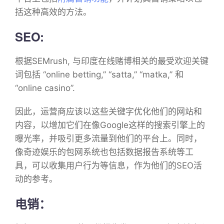
括这种高效的方法。
SEO:
根据SEMrush, 与印度在线赌博相关的最受欢迎关键
词包括 “online betting,” “satta,” “matka,” 和
“online casino”.
因此，运营商应该以这些关键字优化他们的网站和
内容，以增加它们在像Google这样的搜索引擎上的
曝光率，并吸引更多流量到他们的平台上。同时，
像奇迹娱乐的包网系统也包括数据报告系统等工
具，可以收集用户行为等信息，作为他们的SEO活
动的参考。
电销：