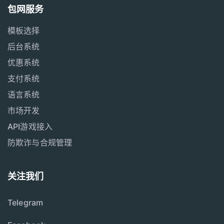
包网服务
模板选择
后台系统
优惠系统
支付系统
语言系统
市场开发
API游戏接入
防欺诈与合规管理
关注我们
Telegram