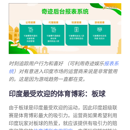
时刻追踪用户行为和喜好 （可利用奇迹娱乐
报表系
统
）对有意进入印度市场的运营商来说是非常管用
的。这是因为游戏趋势一直都在变。
印度最受欢迎的体育博彩：板球
由于板球是印度最受欢迎的运动，因此印度超级联
赛是体育博彩最大的吸引力。运营商如果希望利用
印度玩家对板球的热爱，就应该提供有吸引力的赔