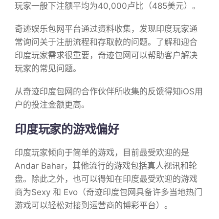
玩家一般下注额平均为40,000卢比（485美元）。
奇迹娱乐包网平台通过资料收集，发现印度玩家通
常询问关于注册流程和存取款的问题。了解和迎合
印度玩家需求很重要，奇迹包网可以帮助客户解决
玩家的常见问题。
从奇迹印度包网的合作伙伴所收集的反馈得知iOS用
户的投注金额更高。
印度玩家的游戏偏好
印度玩家倾向于简单的游戏，目前最受欢迎的是
Andar Bahar，其他流行的游戏包括真人视讯和轮
盘。除此之外，也可以得知在印度最受欢迎的游戏
商为Sexy 和 Evo（奇迹印度包网具备许多当地热门
游戏可以轻松对接到运营商的博彩平台）。