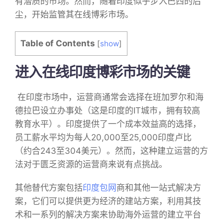
有潜质的市场。然而，随着印度似乎步入巴西的后
尘，开始监管其在线博彩市场。
Table of Contents
[
show
]
进入在线印度博彩市场的关键
在印度市场中，运营商通常会选择在班加罗尔和海
德拉巴设立办事处（这是印度的IT城市，拥有较高
教育水平）。印度提供了一个成本效益高的选择，
员工薪水平均为每人20,000至25,000印度卢比
（约合243至304美元）。然而，这种建立运营的方
法对于匮乏资源的运营商来说有点挑战。
其他替代方案包括
印度包网
商和其他一站式解决方
案，它们可以提供更为经济的建站方案，利用其技
术和一系列的解决方案来协助海外运营的建立平台