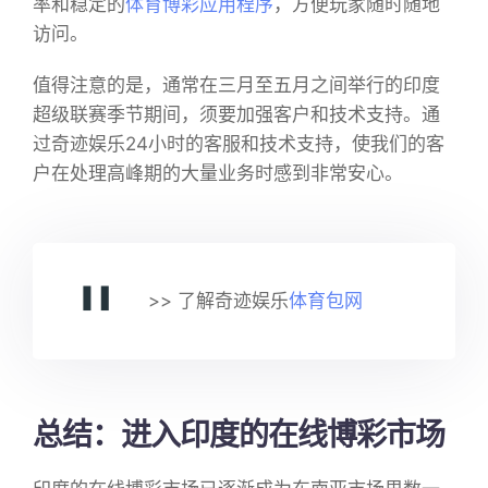
率和稳定的
体育博彩应用程序
，方便玩家随时随地
访问。
值得注意的是，通常在三月至五月之间举行的印度
超级联赛季节期间，须要加强客户和技术支持。通
过奇迹娱乐24小时的客服和技术支持，使我们的客
户在处理高峰期的大量业务时感到非常安心。
>> 了解奇迹娱乐
体育包网
总结：进入印度的在线博彩市场