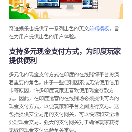
奇迹娱乐也提供了一系列出色的英文
前端模板
，旨
在为用户提供出色的用户体验。
支持多元现金支付方式，为印度玩家
提供便利
多元化的现金支付方式在印度的在线赌博平台扮演
着重要的角色。由于一些便利因素或无法使用信用
卡等原因，许多印度玩家更喜欢使用现金存款方
式。因此，在印度运营的在线赌场必须提供可靠的
现金支付方式，以便玩家和平台之间进行交易。这
包括提供安全易用的支付网关，可以快速和安全地
处理现金交易。强大的支付网关对于确保玩家获得
无缝的现金支付体验至关重要。