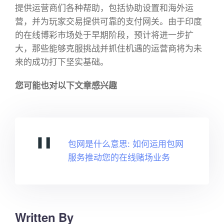
提供运营商们各种帮助，包括协助设置和海外运
营，并为玩家交易提供可靠的支付网关。由于印度
的在线博彩市场处于早期阶段，预计将进一步扩
大，那些能够克服挑战并抓住机遇的运营商将为未
来的成功打下坚实基础。
您可能也对以下文章感兴趣
包网是什么意思: 如何运用包网
服务推动您的在线赌场业务
Written By