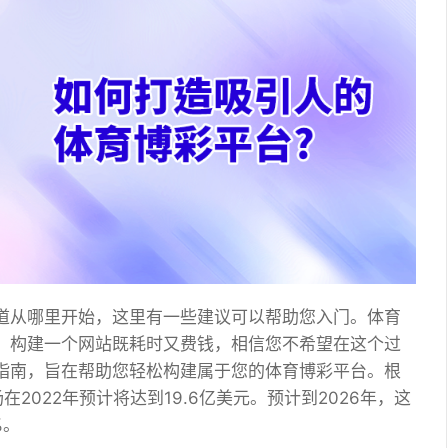
道从哪里开始，这里有一些建议可以帮助您入门。体育
，构建一个网站既耗时又费钱，相信您不希望在这个过
指南，旨在帮助您轻松构建属于您的体育博彩平台。根
2022年预计将达到19.6亿美元。预计到2026年，这
%。