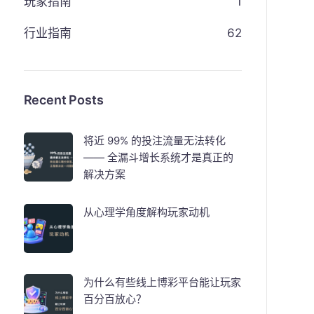
玩家指南
1
行业指南
62
Recent Posts
将近 99% 的投注流量无法转化
—— 全漏斗增长系统才是真正的
解决方案
从心理学角度解构玩家动机
为什么有些线上博彩平台能让玩家
百分百放心？