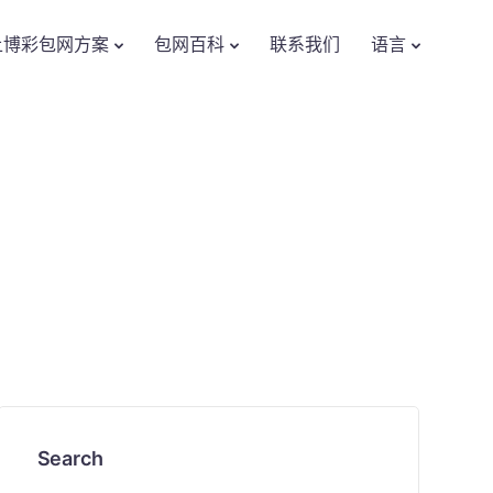
上博彩包网方案
包网百科
联系我们
语言
Search