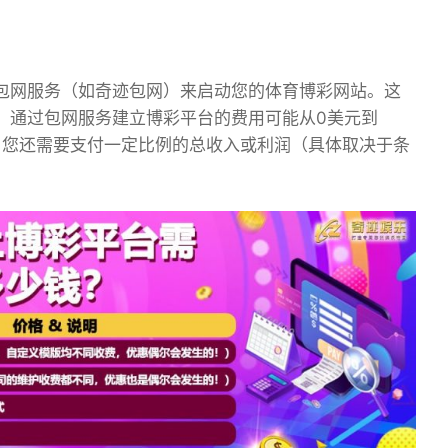
）
包网服务（如奇迹包网）来启动您的体育博彩网站。这
。通过包网服务建立博彩平台的费用可能从0美元到
，您还需要支付一定比例的总收入或利润（具体取决于条