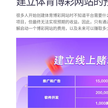
建立体育博彩网站的
很多人开始创建体育博彩网站时不知道平台需要什
项目，但最终无法实现预期的收益。因此，只有通
解启动一个博彩网站的费用，以及未来可以赚取多