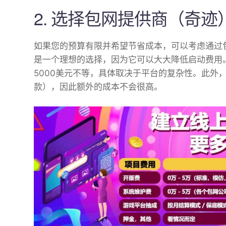
2. 选择包网提供商（奇迹
如果您的预算有限并希望节省成本，可以考虑通过
是一个理想的选择，因为它可以大大降低启动费用
5000美元不等，具体取决于平台的复杂性。此外
款），因此额外的成本不会很高。