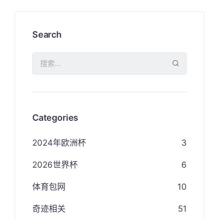
Search
Categories
2024年欧洲杯
3
2026世界杯
6
体育包网
10
奇迹相关
51