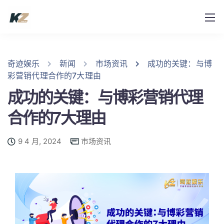
奇迹娱乐
新闻
市场资讯
成功的关键：与博
彩营销代理合作的7大理由
成功的关键：与博彩营销代理
合作的7大理由
9 4 月, 2024
市场资讯