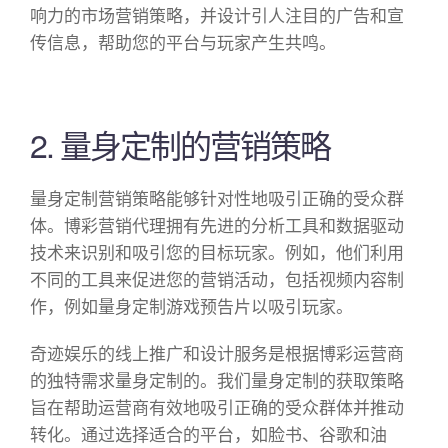
响力的市场营销策略，并设计引人注目的广告和宣
传信息，帮助您的平台与玩家产生共鸣。
2. 量身定制的营销策略
量身定制营销策略能够针对性地吸引正确的受众群
体。博彩营销代理拥有先进的分析工具和数据驱动
技术来识别和吸引您的目标玩家。例如，他们利用
不同的工具来促进您的营销活动，包括视频内容制
作，例如量身定制游戏预告片以吸引玩家。
奇迹娱乐的线上推广和设计服务是根据博彩运营商
的独特需求量身定制的。我们量身定制的获取策略
旨在帮助运营商有效地吸引正确的受众群体并推动
转化。通过选择适合的平台，如脸书、谷歌和油