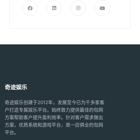
奇迹娱乐
奇迹娱乐创建于2012年，发展至今已为千多家客
户打造专属娱乐平台。始终致力提供最佳的
包网
方案
帮助客户提升盈利效率。针对客户需求做出
方案，优质系统和游戏平台，是一应俱全的
包网
平台。