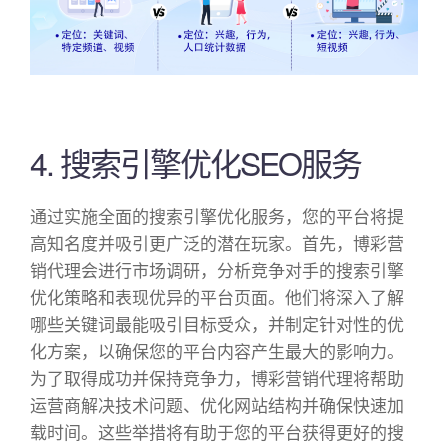
4. 搜索引擎优化SEO服务
通过实施全面的搜索引擎优化服务，您的平台将提
高知名度并吸引更广泛的潜在玩家。首先，博彩营
销代理会进行市场调研，分析竞争对手的搜索引擎
优化策略和表现优异的平台页面。他们将深入了解
哪些关键词最能吸引目标受众，并制定针对性的优
化方案，以确保您的平台内容产生最大的影响力。
为了取得成功并保持竞争力，博彩营销代理将帮助
运营商解决技术问题、优化网站结构并确保快速加
载时间。这些举措将有助于您的平台获得更好的搜