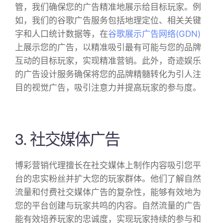
管，我们确保您的广告精准地展示给目标玩家。例
如，我们的谷歌广告服务包括地理定位、相关关键
字和人口统计数据等，在
谷歌展示广告网络(GDN)
上展示您的广告，以精准吸引最有可能与您的品牌
互动的目标玩家，实现精准营销。此外，奇迹娱乐
的广告设计服务确保将您的品牌精髓转化为引人注
目的视觉广告，吸引注意力并提高玩家的参与度。
3. 社交媒体广告
博彩营销代理擅长在社交媒体上制作内容吸引您平
台的忠实粉丝并扩大您的玩家群体。他们了解
自然
流量和付费社交媒体广告的复杂性，能够有效地为
您的平台创建与玩家共鸣的内容。自然流量的广告
能有效培养玩家的忠诚度，实现玩家持续的参与和