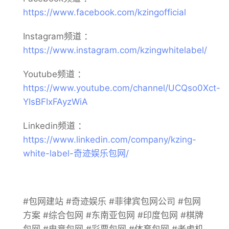
https://www.facebook.com/kzingofficial
Instagram频道 ：
https://www.instagram.com/kzingwhitelabel/
Youtube频道 ：
https://www.youtube.com/channel/UCQso0Xct-
YIsBFIxFAyzWiA
Linkedin频道 ：
https://www.linkedin.com/company/kzing-
white-label-奇迹娱乐包网/
#包网建站 #奇迹娱乐 #菲律宾包网公司 #包网
方案 #综合包网 #东南亚包网 #印度包网 #棋牌
包网 #电竞包网 #彩票包网 #体育包网 #老虎机