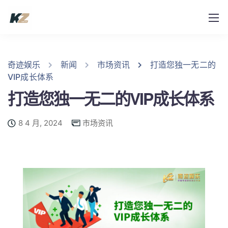
奇迹娱乐
新闻
市场资讯
打造您独一无二的
VIP成长体系
打造您独一无二的VIP成长体系
8 4 月, 2024
市场资讯