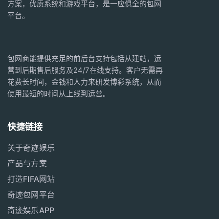
方案，优质系统和游戏平台，是一应俱全的
包网
平台。
包网商能提供充足的前后台支持包括从建站，运
营到后期售后服务及24/7在线支持。客户无需再
花费长时间，金钱和人力来研发博彩系统，从而
使用最短的时间从上线到运营。
快捷链接
关于奇迹娱乐
产品与方案
打造FIFA网站
奇迹包网平台
奇迹娱乐APP