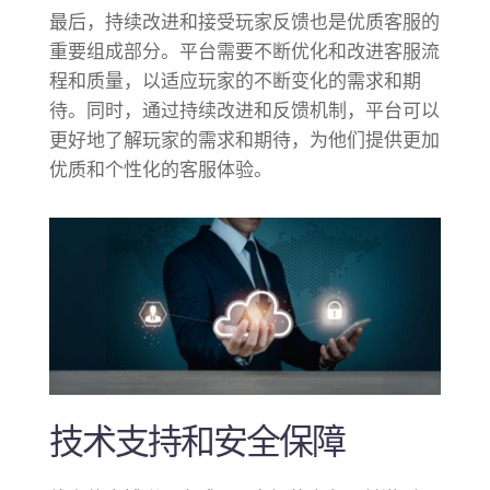
最后，持续改进和接受玩家反馈也是优质客服的
重要组成部分。平台需要不断优化和改进客服流
程和质量，以适应玩家的不断变化的需求和期
待。同时，通过持续改进和反馈机制，平台可以
更好地了解玩家的需求和期待，为他们提供更加
优质和个性化的客服体验。
技术支持和安全保障