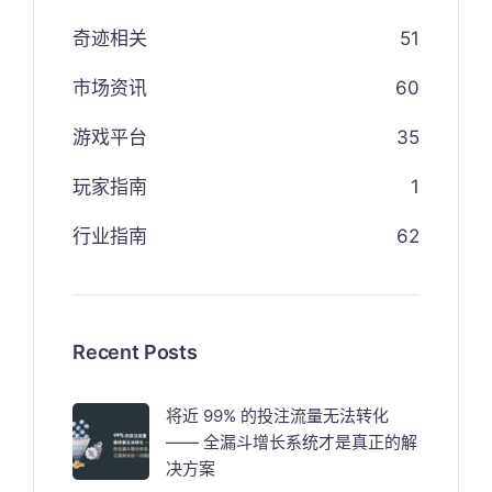
奇迹相关
51
市场资讯
60
游戏平台
35
玩家指南
1
行业指南
62
Recent Posts
将近 99% 的投注流量无法转化
—— 全漏斗增长系统才是真正的解
决方案