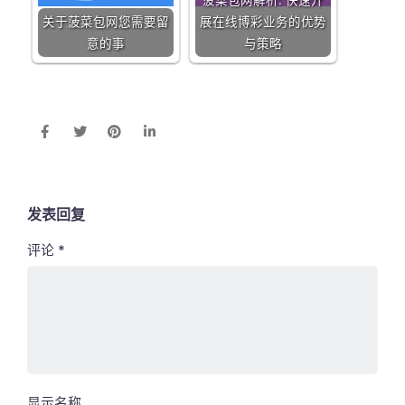
关于菠菜包网您需要留
展在线博彩业务的优势
意的事
与策略
发表回复
评论
*
显示名称