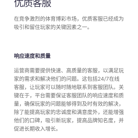
优质客服
在竞争激烈的体育博彩市场，优质客服已经成为
吸引和留住玩家的关键因素之一。
响应速度和质量
运营商需要提供快速、高质量的客服，以满足玩
家的需求和解决他们的问题。这包括24/7在线
客服，让玩家可以随时随地联系到客服团队。关
键在于，平台需要保证客服团队的响应速度和质
量，确保玩家的问题能够得到及时有效的解决，
除了能提高玩家的忠诚度和满意度外，还能增强
他们的口碑，吸引新玩家，提高品牌知名度，并
促进长期收入增长。