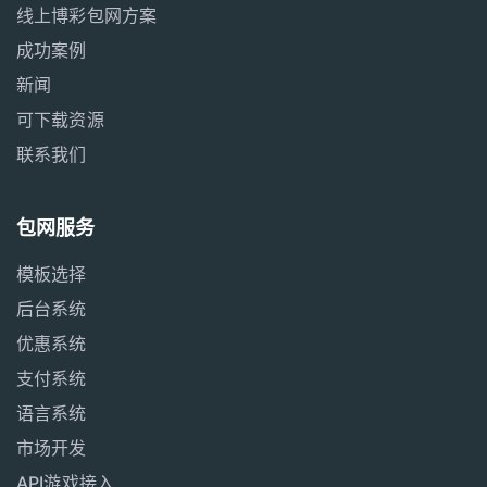
线上博彩包网方案
成功案例
新闻
可下载资源
联系我们
包网服务
模板选择
后台系统
优惠系统
支付系统
语言系统
市场开发
API游戏接入