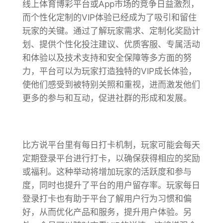
线上体育博彩平台或App市场的竞争日益激烈，
而个性化定制的VIP体验已经成为了吸引和留住
玩家的关键。通过了解玩家需求、定制化奖励计
划、提供个性化投注建议、优质客服、专属活动
和体验以及技术支持和安全保障等多方面的努
力，平台可以为玩家打造独特的VIP成长体验，
使他们感受到被特别关照和重视，进而激发他们
更多的参与和互动，促进社群的形成和发展。
比方说平台里有每日打卡机制，玩家可能会每天
定期登录平台进行打卡，以确保获得相应的奖励
或福利。这种举动将增加玩家的活跃度和参与
度，同时也提升了平台的用户留存率。玩家每日
登录打卡也有助于平台了解用户行为习惯和偏
好，从而优化产品和服务，提升用户体验。另