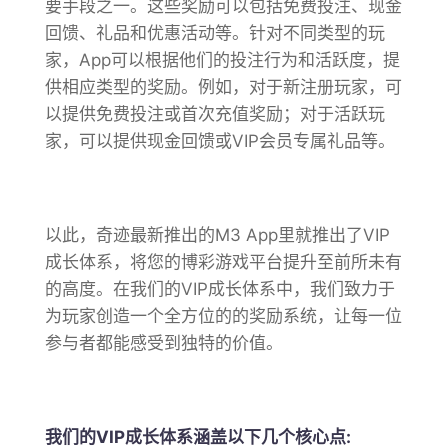
要手段之一。这些奖励可以包括免费投注、现金
回馈、礼品和优惠活动等。针对不同类型的玩
家，App可以根据他们的投注行为和活跃度，提
供相应类型的奖励。例如，对于新注册玩家，可
以提供免费投注或首次充值奖励；对于活跃玩
家，可以提供现金回馈或VIP会员专属礼品等。
以此，奇迹最新推出的M3 App里就推出了VIP
成长体系，将您的博彩游戏平台提升至前所未有
的高度。在我们的VIP成长体系中，我们致力于
为玩家创造一个全方位的的奖励系统，让每一位
参与者都能感受到独特的价值。
我们的VIP成长体系涵盖以下几个核心点: