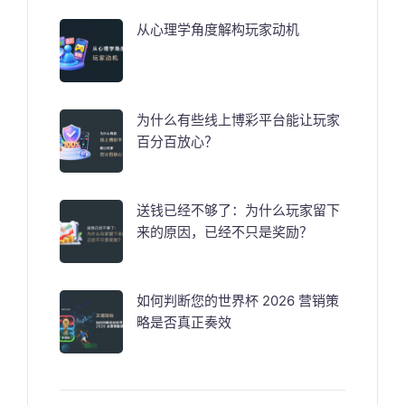
从心理学角度解构玩家动机
为什么有些线上博彩平台能让玩家
百分百放心？
送钱已经不够了：为什么玩家留下
来的原因，已经不只是奖励？
如何判断您的世界杯 2026 营销策
略是否真正奏效