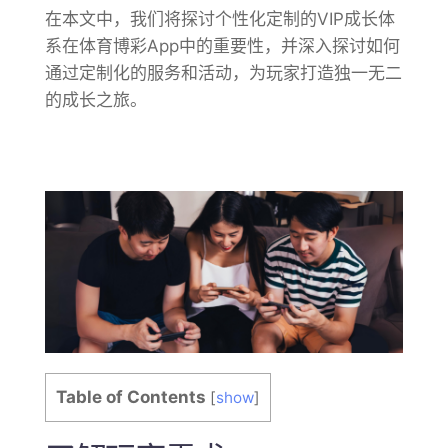
在本文中，我们将探讨个性化定制的VIP成长体
系在体育博彩App中的重要性，并深入探讨如何
通过定制化的服务和活动，为玩家打造独一无二
的成长之旅。
Table of Contents
[
show
]