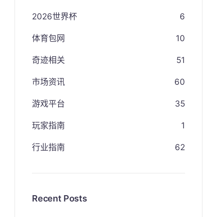
2026世界杯
6
体育包网
10
奇迹相关
51
市场资讯
60
游戏平台
35
玩家指南
1
行业指南
62
Recent Posts