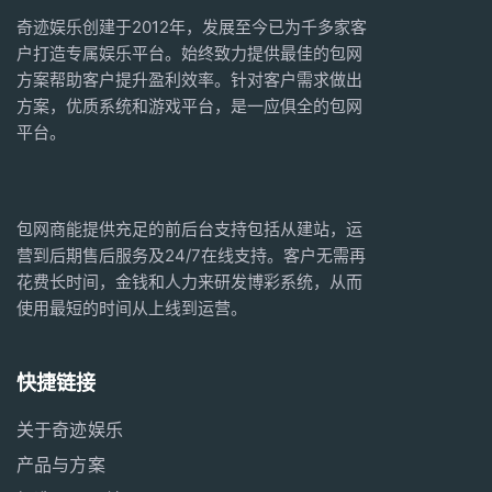
奇迹娱乐创建于2012年，发展至今已为千多家客
户打造专属娱乐平台。始终致力提供最佳的
包网
方案
帮助客户提升盈利效率。针对客户需求做出
方案，优质系统和游戏平台，是一应俱全的
包网
平台。
包网商能提供充足的前后台支持包括从建站，运
营到后期售后服务及24/7在线支持。客户无需再
花费长时间，金钱和人力来研发博彩系统，从而
使用最短的时间从上线到运营。
快捷链接
关于奇迹娱乐
产品与方案