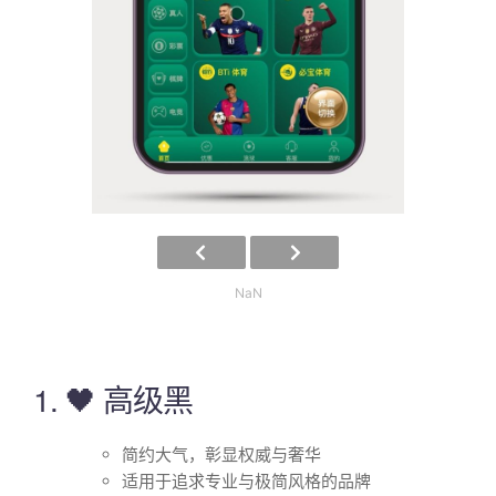
NaN
1. 🖤 高级黑
简约大气，彰显权威与奢华
适用于追求专业与极简风格的品牌