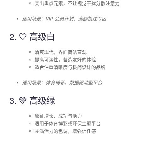
突出重点元素，不让视觉干扰分散注意力
适用场景：VIP 会员计划、高额投注专区
2. 🤍 高级白
清爽现代，界面简洁直观
提高可读性，营造友好的体验
适合注重清晰度与极简设计的品牌
适用场景：体育博彩、数据驱动型平台
3. 💚 高级绿
象征增长、成功与活力
适用于体育博彩或环保主题平台
充满活力的色调，增强信任感