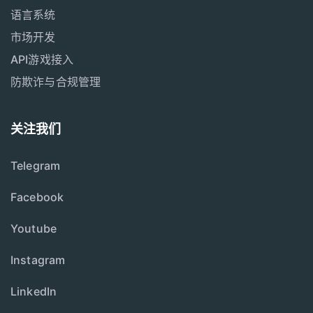
语言系统
市场开发
API游戏接入
防欺诈与合规管理
关注我们
Telegram
Facebook
Youtube
Instagram
LinkedIn