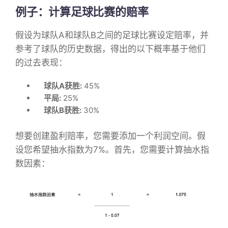
例子：计算足球比赛的赔率
假设为球队A和球队B之间的足球比赛设定赔率，并
参考了球队的历史数据，得出的以下概率基于他们
的过去表现：
球队A获胜:
45%
平局:
25%
球队B获胜:
30%
想要创建盈利赔率，您需要添加一个利润空间。假
设您希望抽水指数为7%。首先，您需要计算抽水指
数因素：