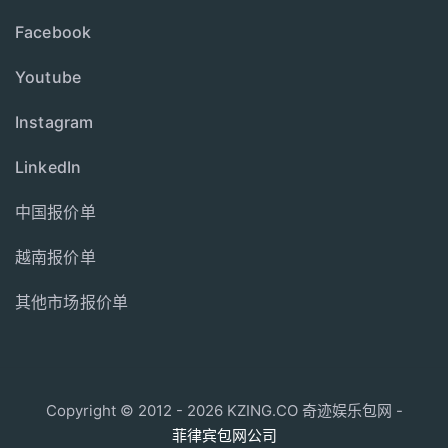
Facebook
Youtube
Instagram
LinkedIn
中国报价单
越南报价单
其他市场报价单
Copyright © 2012 - 2026 KZING.CO 奇迹娱乐包网 -
菲律宾包网公司