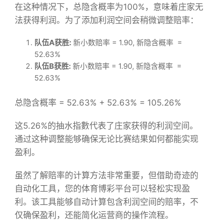
在这种情况下，总隐含概率为100%，意味着庄家无
法获得利润。为了添加利润空间会稍微调整赔率：
队伍A获胜:
新小数赔率 = 1.90, 新隐含概率 =
52.63%
队伍B获胜:
新小数赔率 = 1.90, 新隐含概率 =
52.63%
总隐含概率 = 52.63% + 52.63% = 105.26%
这5.26%的抽水指數代表了庄家获得的利润空间。
通过这种调整能够确保无论比赛结果如何都能实现
盈利。
虽然了解赔率的计算方法非常重要，但借助奇迹的
自动化工具，您的体育博彩平台可以轻松实现盈
利。该工具能够自动计算包含利润空间的赔率，不
仅确保盈利，还能简化运营商的操作流程。