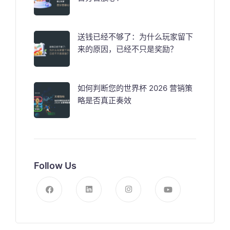
送钱已经不够了：为什么玩家留下
来的原因，已经不只是奖励？
如何判断您的世界杯 2026 营销策
略是否真正奏效
Follow Us