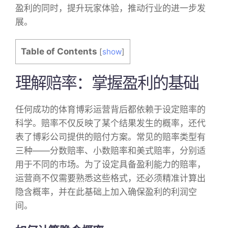
盈利的同时，提升玩家体验，推动行业的进一步发
展。
Table of Contents
[
show
]
理解赔率：掌握盈利的基础
任何成功的体育博彩运营背后都依赖于设定赔率的
科学。赔率不仅反映了某个结果发生的概率，还代
表了博彩公司提供的赔付方案。常见的赔率类型有
三种——分数赔率、小数赔率和美式赔率，分别适
用于不同的市场。为了设定具备盈利能力的赔率，
运营商不仅需要熟悉这些格式，还必须精准计算出
隐含概率，并在此基础上加入确保盈利的利润空
间。