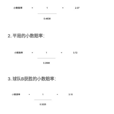
2. 平局的小数赔率
：
3. 球队B获胜的小数赔率
：