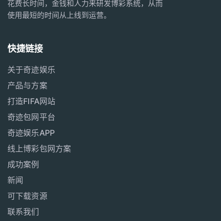
花费长时间，金钱和人力来研发博彩系统，从而
使用最短的时间从上线到运营。
快捷链接
关于奇迹娱乐
产品与方案
打造FIFA网站
奇迹包网平台
奇迹娱乐APP
线上博彩包网方案
成功案例
新闻
可下载资源
联系我们