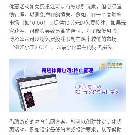
优惠活动如免费投注可以有效吸引玩家，但必须谨
慎管理，以避免潜在的损失。例如，在一个高赔率
市场（如10.00）上提供10美元的免费投注，如果玩
家获胜，可能会导致显著的赔付。为了降低风险，
博彩公司可以将免费投注限制在赔率较低的市场
（例如小于2.00），以最小化潜在的财务损失。
借助奇迹的体育包网方案，您可以创建并定制化优
惠活动，例如设定最低赔率或投注要求，从而帮助