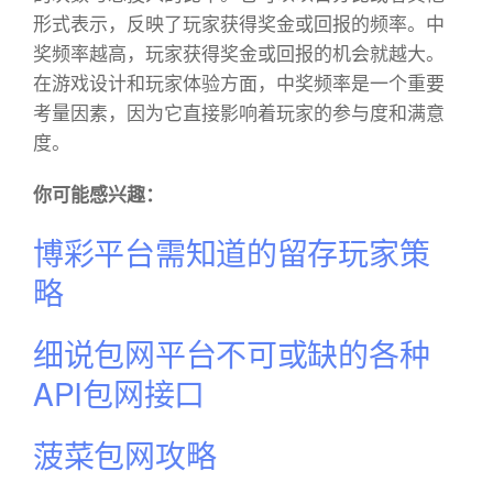
形式表示，反映了玩家获得奖金或回报的频率。中
奖频率越高，玩家获得奖金或回报的机会就越大。
在游戏设计和玩家体验方面，中奖频率是一个重要
考量因素，因为它直接影响着玩家的参与度和满意
度。
你可能感兴趣：
博彩平台需知道的留存玩家策
略
细说包网平台不可或缺的各种
API包网接口
菠菜包网攻略