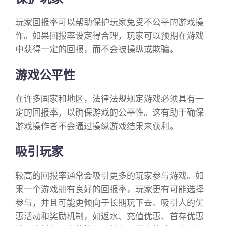
玩家回报率可以帮助保护玩家免受不公平的游戏操
作。如果回报率设定得合理，玩家可以预期在游戏
中获得一定的回报，而不会被操纵或欺骗。
游戏公平性
在许多国家和地区，法律法规规定游戏必须具有一
定的回报率，以确保游戏的公平性。这有助于确保
游戏操作者不会通过操纵游戏结果来获利。
吸引玩家
较高的回报率通常会吸引更多的玩家参与游戏。如
果一个游戏拥有良好的回报率，玩家更有可能选择
参与，并且可能更倾向于长期玩下去。吸引人的优
惠活动和奖励机制，如返水、充值优惠、首存优惠