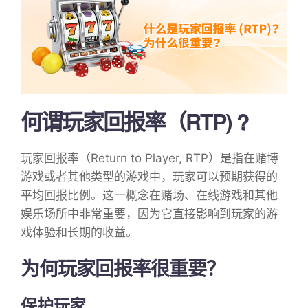
何谓玩家回报率（RTP) ?
玩家回报率（Return to Player, RTP）是指在赌博
游戏或者其他类型的游戏中，玩家可以预期获得的
平均回报比例。这一概念在赌场、在线游戏和其他
娱乐场所中非常重要，因为它直接影响到玩家的游
戏体验和长期的收益。
为何玩家回报率很重要？
保护玩家