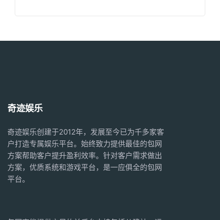
奇迹娱乐
奇迹娱乐创建于2012年，发展至今已为千多家客
户打造专属娱乐平台。始终致力提供最佳的
包网
方案
帮助客户提升盈利效率。针对客户需求做出
方案，优质系统和游戏平台，是一应俱全的
包网
平台。