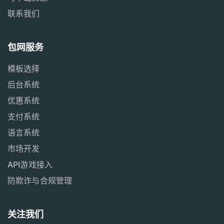
联系我们
包网服务
模板选择
后台系统
优惠系统
支付系统
语言系统
市场开发
API游戏接入
防欺诈与合规管理
关注我们