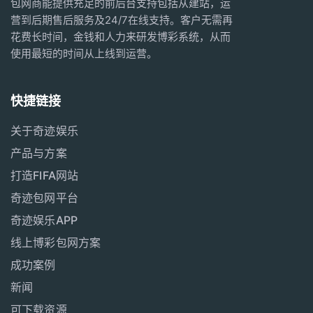
包网商能提供充足的前后台支持包括从建站，运
营到后期售后服务及24/7在线支持。客户无需再
花费长时间，金钱和人力来研发博彩系统，从而
使用最短的时间从上线到运营。
快捷链接
关于奇迹娱乐
产品与方案
打造FIFA网站
奇迹包网平台
奇迹娱乐APP
线上博彩包网方案
成功案例
新闻
可下载资源