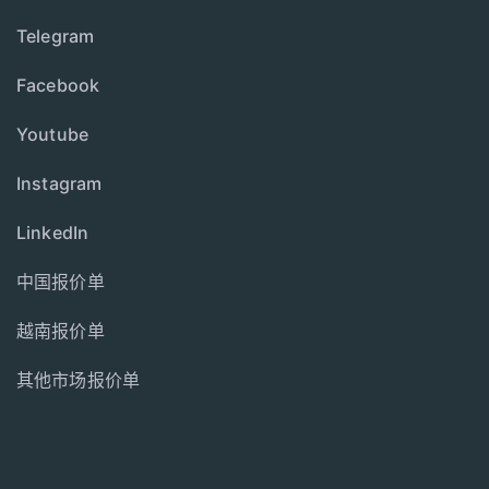
Telegram
Facebook
Youtube
Instagram
LinkedIn
中国报价单
越南报价单
其他市场报价单