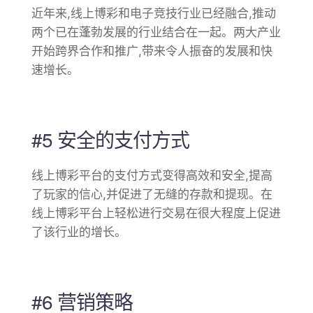
近年来,线上博彩和电子竞技行业已经融合,推动
两个已在蓬勃发展的行业结合在一起。两大产业
开始跨界合作和推广,带来令人振奋的发展和快
速增长。
#5 安全的支付方式
线上博彩平台的支付方式变得高效和安全,提高
了玩家的信心,并促进了无缝的存款和提现。在
线上博彩平台上轻松进行交易在很大程度上促进
了该行业的增长。
#6 营销策略