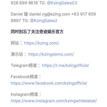
928 699 8616 TG:
@KzingSales03
Daniel 雄 daniel.ng@kzing.com +63 917 659
9997 TG:
@KzingSales2
同时别忘了关注奇迹娱乐官方
网站 ：
https://kzing.com/
演示站 ：
https://kzingdemo.com/
Telegram频道 ：
https://t.me/kzingofficial
Facebook频道 ：
https://www.facebook.com/kzingofficial
Instagram频道 ：
https://www.instagram.com/kzingwhitelabel/