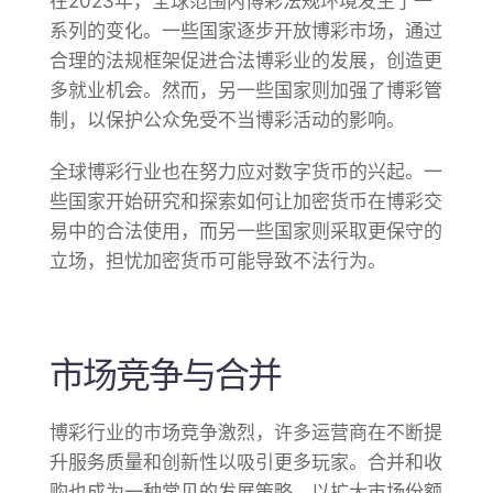
在2023年，全球范围内博彩法规环境发生了一
系列的变化。一些国家逐步开放博彩市场，通过
合理的法规框架促进合法博彩业的发展，创造更
多就业机会。然而，另一些国家则加强了博彩管
制，以保护公众免受不当博彩活动的影响。
全球博彩行业也在努力应对数字货币的兴起。一
些国家开始研究和探索如何让加密货币在博彩交
易中的合法使用，而另一些国家则采取更保守的
立场，担忧加密货币可能导致不法行为。
市场竞争与合并
博彩行业的市场竞争激烈，许多运营商在不断提
升服务质量和创新性以吸引更多玩家。合并和收
购也成为一种常见的发展策略，以扩大市场份额