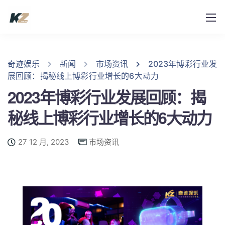
奇迹娱乐
新闻
市场资讯
2023年博彩行业发
展回顾：揭秘线上博彩行业增长的6大动力
2023年博彩行业发展回顾：揭
秘线上博彩行业增长的6大动力
27 12 月, 2023
市场资讯