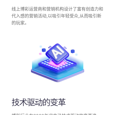
线上博彩运营商和营销机构设计了富有创造力和
代入感的营销活动,以吸引年轻受众,从而吸引新
的玩家。
技术驱动的变革