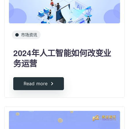
市场资讯
2024年人工智能如何改变业
务运营
Read more