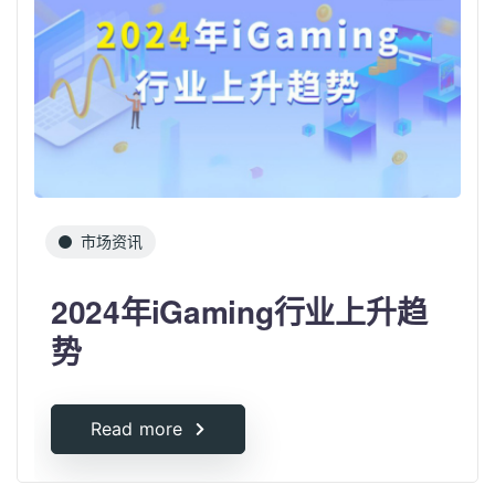
市场资讯
2024年iGaming行业上升趋
势
Read more