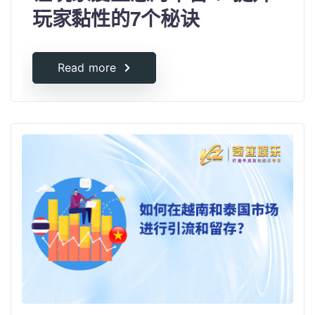
玩家黏性的7个秘诀
Read more