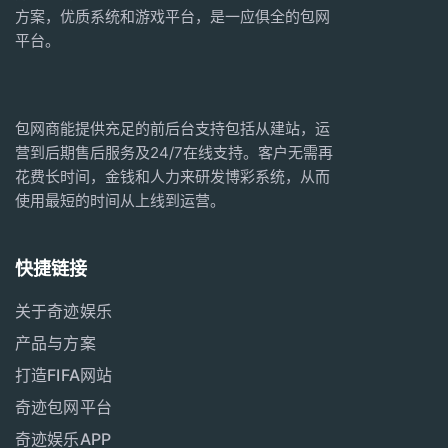
方案，优质系统和游戏平台，是一应俱全的
包网
平台。
包网商能提供充足的前后台支持包括从建站，运
营到后期售后服务及24/7在线支持。客户无需再
花费长时间，金钱和人力来研发博彩系统，从而
使用最短的时间从上线到运营。
快捷链接
关于奇迹娱乐
产品与方案
打造FIFA网站
奇迹包网平台
奇迹娱乐APP