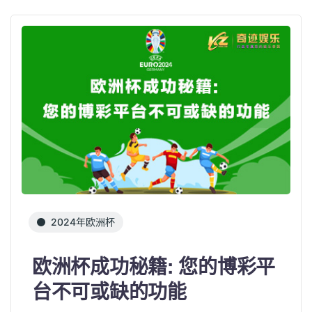
2024年欧洲杯
欧洲杯成功秘籍: 您的博彩平
台不可或缺的功能