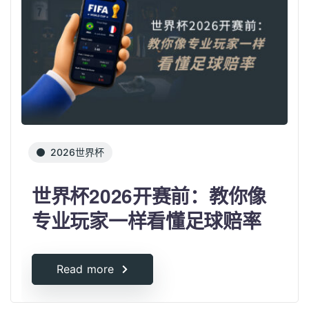
2026世界杯
世界杯2026开赛前：教你像
专业玩家一样看懂足球赔率
Read more