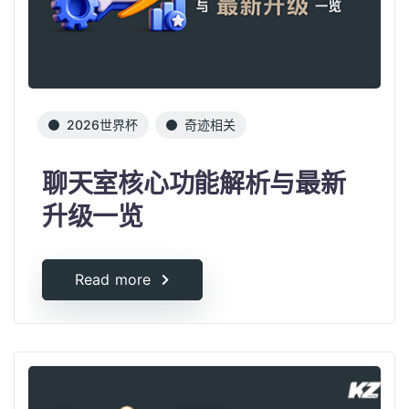
2026世界杯
奇迹相关
聊天室核心功能解析与最新
升级一览
Read more