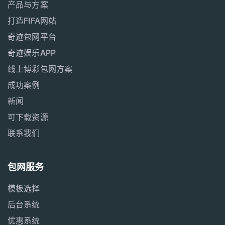
产品与方案
打造FIFA网站
奇迹包网平台
奇迹娱乐APP
线上博彩包网方案
成功案例
新闻
可下载资源
联系我们
包网服务
模板选择
后台系统
优惠系统