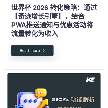
世界杯 2026 转化策略：通过
【奇迹增长引擎】，结合
PWA推送通知与优惠活动将
流量转化为收入
Read more