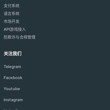
支付系统
语言系统
市场开发
API游戏接入
防欺诈与合规管理
关注我们
Telegram
Facebook
Youtube
Instagram