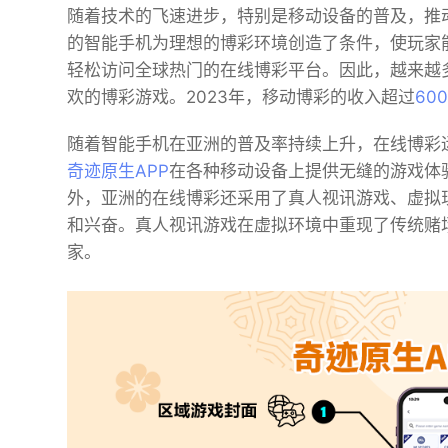
随着技术的飞速进步，特别是移动设备的普及，推
的智能手机为理想的博彩环境创造了条件，使玩家
轻松访问全球热门的在线博彩平台。因此，越来越
欢的博彩游戏。2023年，移动博彩的收入超过
60
随着智能手机在亚洲的普及率持续上升，在线博彩
奇迹原生APP
在各种移动设备上提供无缝的游戏体
外，亚洲的在线博彩还采用了真人视讯游戏、虚拟现
和兴奋。真人视讯游戏在虚拟环境中重现了传统赌场
家。