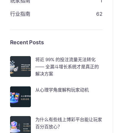
玩家指南
1
行业指南
62
Recent Posts
将近 99% 的投注流量无法转化
—— 全漏斗增长系统才是真正的
解决方案
从心理学角度解构玩家动机
为什么有些线上博彩平台能让玩家
百分百放心？