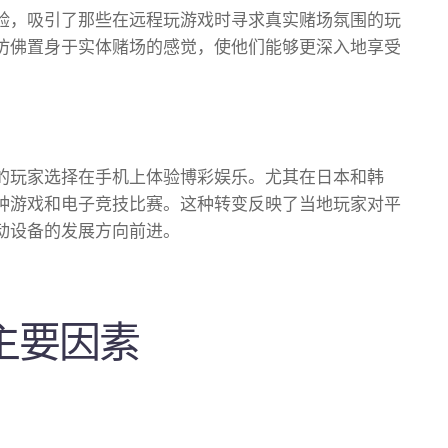
验，吸引了那些在远程玩游戏时寻求真实赌场氛围的玩
仿佛置身于实体赌场的感觉，使他们能够更深入地享受
的玩家选择在手机上体验博彩娱乐。尤其在日本和韩
种游戏和电子竞技比赛。这种转变反映了当地玩家对平
动设备的发展方向前进。
主要因素