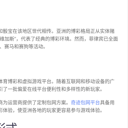
和骰宝在该地区世代相传。亚洲的博彩格局正从实体赌
维加斯”，代表了经典的博彩环境。然而，菲律宾已全面
、赛马和赛狗等活动。
体育博彩和虚拟游戏平台。随着互联网和移动设备的广
引了一批偏爱在线平台便利性和多样性的新玩家。
商为运营商提供了定制包网方案。
奇迹包网平台
具备用
彩体验，使亚洲各地的玩家更容易参与游戏体验。
形式