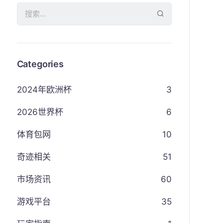
Categories
2024年欧洲杯
3
2026世界杯
6
体育包网
10
奇迹相关
51
市场资讯
60
游戏平台
35