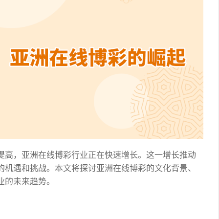
提高，亚洲在线博彩行业正在快速增长。这一增长推动
的机遇和挑战。本文将探讨亚洲在线博彩的文化背景、
业的未来趋势。