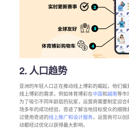
2. 人口趋势
亚洲的年轻人口正在推动线上博彩的崛起，他们偏
线上博彩的需求，例如体育博彩在
中国
和
越南
等市
为了吸引不同年龄层的玩家，运营商需要制定迎合
场多年的成功经验，奇迹了解当地目标受众的细微
过使用奇迹的
线上推广和设计服务
，运营商可以创
动都经过优化以获得最大影响。