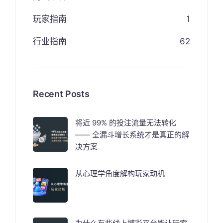
玩家指南
1
行业指南
62
Recent Posts
将近 99% 的投注流量无法转化
—— 全漏斗增长系统才是真正的解
决方案
从心理学角度解构玩家动机