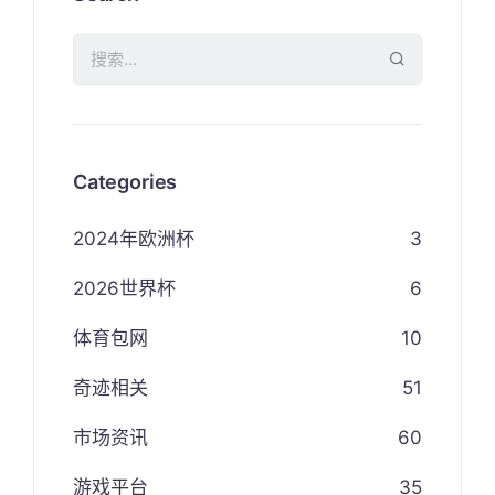
Categories
2024年欧洲杯
3
2026世界杯
6
体育包网
10
奇迹相关
51
市场资讯
60
游戏平台
35