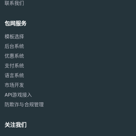
联系我们
包网服务
模板选择
后台系统
优惠系统
支付系统
语言系统
市场开发
API游戏接入
防欺诈与合规管理
关注我们