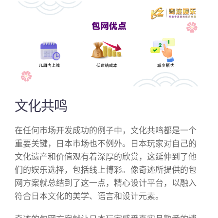
文化共鸣
在任何市场开发成功的例子中，文化共鸣都是一个
重要关键，日本市场也不例外。日本玩家对自己的
文化遗产和价值观有着深厚的欣赏，这延伸到了他
们的娱乐选择，包括线上博彩。像奇迹所提供的包
网方案就总结到了这一点，精心设计平台，以融入
符合日本文化的美学、语言和设计元素。