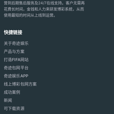
营到后期售后服务及24/7在线支持。客户无需再
花费长时间，金钱和人力来研发博彩系统，从而
使用最短的时间从上线到运营。
快捷链接
关于奇迹娱乐
产品与方案
打造FIFA网站
奇迹包网平台
奇迹娱乐APP
线上博彩包网方案
成功案例
新闻
可下载资源