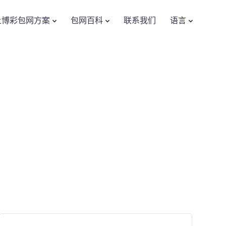
上博彩包网方案
包网百科
联系我们
语言