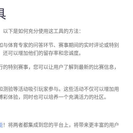
具
。以下是如何充分使用这工具的方法：
如与体育专家的问答环节、赛事期间的实时评论或特别
，还可以增加他们的留存率和忠诚度。
行的特别赛事，您可以让用户了解到最新的比赛信息，
和测验等活动吸引玩家参与。这些活动不仅可以增加用
博彩体验，同时也可以培养一个充满活力的社区。
能
！将两者都集成到您的平台上，将带来更丰富的用户