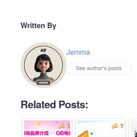
Written By
Jemma
See author's posts
Related Posts: