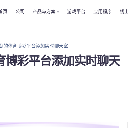
首页
公司
产品与方案
游戏平台
应用程序
线
您的体育博彩平台添加实时聊天室
育博彩平台添加实时聊天