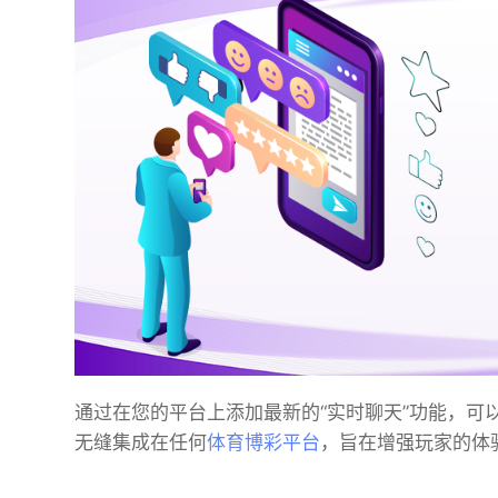
通过在您的平台上添加最新的“实时聊天”功能，可
无缝集成在任何
体育博彩平台
，旨在增强玩家的体