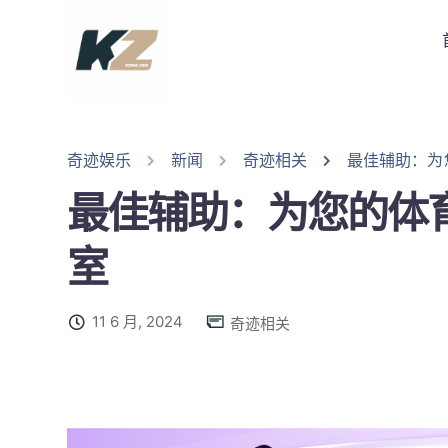
奇迹娱乐
新闻
奇迹相关
最佳辅助：为
最佳辅助：为您的体
室
11 6 月, 2024
奇迹相关