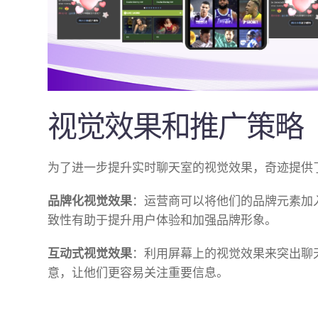
视觉效果和推广策略
为了进一步提升实时聊天室的视觉效果，奇迹提供
品牌化视觉效果
：运营商可以将他们的品牌元素加入
致性有助于提升用户体验和加强品牌形象。
互动式视觉效果
：利用屏幕上的视觉效果来突出聊
意，让他们更容易关注重要信息。