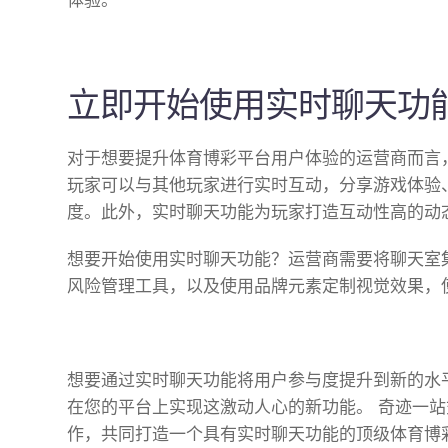
体验。
立即开始使用实时聊天功
对于想要提升体育博彩平台用户体验的运营商而言
玩家可以与其他玩家进行实时互动，分享游戏体验
度。此外，实时聊天功能为玩家打造互动性高的动
想要开始使用实时聊天功能？运营商需要将聊天室
风险管理工具，以及使用品牌元素定制视觉效果，
想要通过实时聊天功能将用户参与度提升到新的水
在您的平台上实现这激动人心的新功能。 奇迹一
作，共同打造一个具有实时聊天功能的顶级体育博