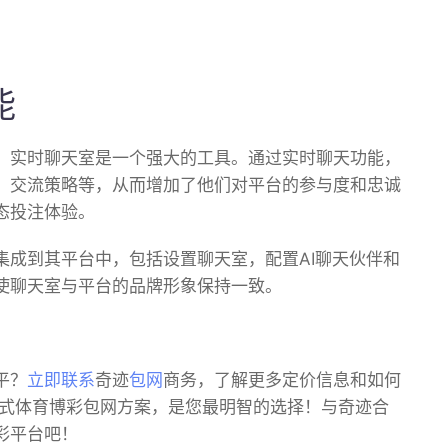
能
，实时聊天室是一个强大的工具。通过实时聊天功能，
、交流策略等，从而增加了他们对平台的参与度和忠诚
态投注体验。
集成到其平台中，包括设置聊天室，配置AI聊天伙伴和
使聊天室与平台的品牌形象保持一致。
平？
立即联系
奇迹
包网
商务，了解更多定价信息和如何
站式体育博彩包网方案，是您最明智的选择！与奇迹合
彩平台吧！