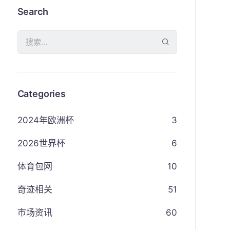
Search
Categories
2024年欧洲杯
3
2026世界杯
6
体育包网
10
奇迹相关
51
市场资讯
60