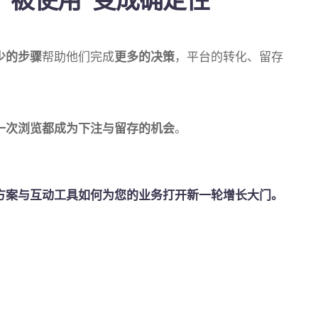
少的步骤
帮助他们完成
更多的决策
，平台的转化、留存
一次浏览都成为下注与留存的机会
。
方案与互动工具如何为您的业务打开新一轮增长大门。