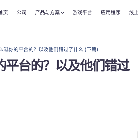
首页
公司
产品与方案
游戏平台
应用程序
线
么逛你的平台的？以及他们错过了什么 (下篇)
的平台的？以及他们错过