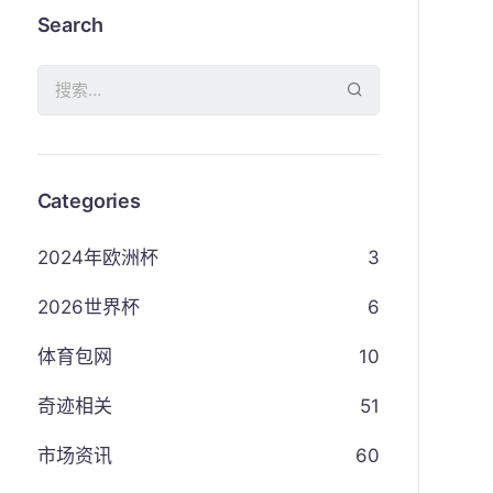
Search
Categories
2024年欧洲杯
3
2026世界杯
6
体育包网
10
奇迹相关
51
市场资讯
60