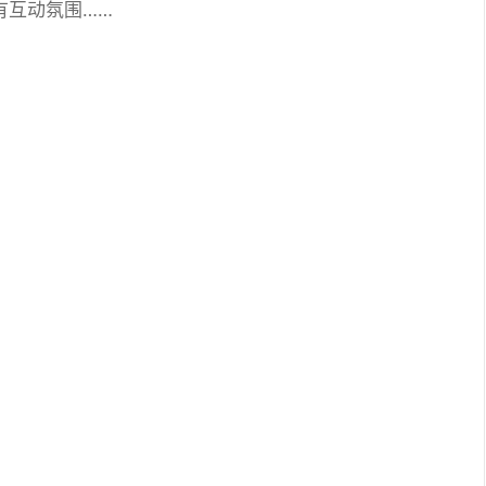
有互动氛围……