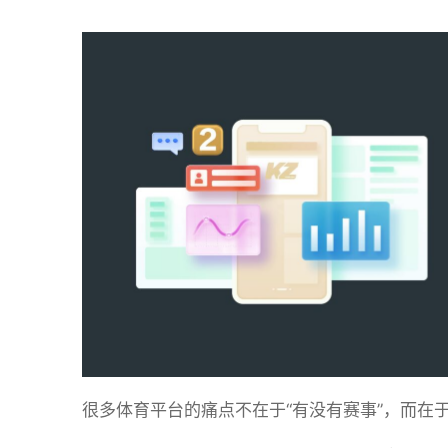
很多体育平台的痛点不在于“有没有赛事”，而在