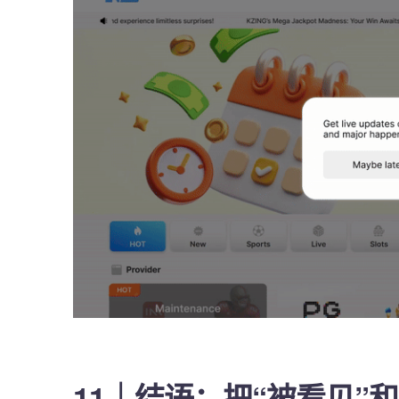
11｜结语：把“被看见”