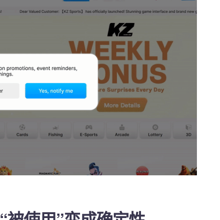
和“被使用”变成确定性