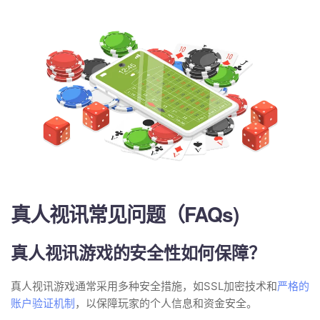
真人视讯常见问题（FAQs)
真人视讯游戏的安全性如何保障？
真人视讯游戏通常采用多种安全措施，如SSL加密技术和
严格的
账户验证机制
，以保障玩家的个人信息和资金安全。