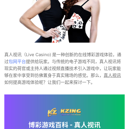
真人视讯（Live Casino) 是一种创新的在线博彩游戏体验，通
过
包网平台
提供给玩家。与传统的电子游戏不同，真人视讯将
现实的荷官或主持人通过视频直播技术引入游戏中，让玩家能
够在家中享受到仿佛置身于真实赌场的感觉。那么，
真人视讯
如何提高游戏体验呢？让我们一起来探讨一下。